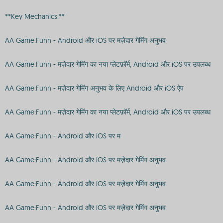
**Key Mechanics:**
AA Game:Funn - Android और iOS पर मज़ेदार गेमिंग अनुभव
AA Game:Funn - मज़ेदार गेमिंग का नया प्लेटफ़ॉर्म, Android और iOS पर उपलब्ध
AA Game:Funn - मज़ेदार गेमिंग अनुभव के लिए Android और iOS ऐप
AA Game:Funn - मज़ेदार गेमिंग का नया प्लेटफ़ॉर्म, Android और iOS पर उपलब्ध
AA Game:Funn - Android और iOS पर म
AA Game:Funn - Android और iOS पर मज़ेदार गेमिंग अनुभव
AA Game:Funn - Android और iOS पर मज़ेदार गेमिंग अनुभव
AA Game:Funn - Android और iOS पर मज़ेदार गेमिंग अनुभव