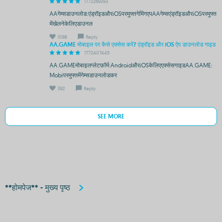
1772269393
AAगेम्सडाउनलोड:एंड्रॉइडऔरiOSपरमुफ्तगेमिंगएपAAगेम्सएंड्रॉइडऔरiOSपरमुफ्त
मेंखेलनेकेलिएडाउनल
1088
Reply
AA.GAME मोबाइल पर कैसे एक्सेस करें? एंड्रॉइड और iOS ऐप डाउनलोड गाइड
1772407445
AA.GAMEमोबाइलप्लेटफ़ॉर्म:AndroidऔरiOSकेलिएएक्सेसगाइडAA.GAME:
Mobiपरमुफ्तमेंगेम्सडाउनलोडकर
392
Reply
SEE MORE
**होमपेज** - मुख्य पृष्ठ