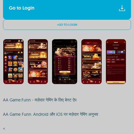
Go to Login
>GO TO LOGIN
AA Game:Funn - मज़ेदार गेमिंग के लिए बेस्ट ऐप
AA Game Funn: Android और iOS पर मज़ेदार गेमिंग अनुभव
<