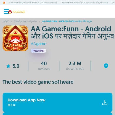
AA.GAME मोबाइल प्लेटफॉर्म: ANDROID और IOS पर एक्सेस करें
AA GAME: ANDROID और IOS पर डाउनलोड और एक्सेस गाइड
AA ग
HOME
/
**लोकप्रिय खेल** - पॉपुलर गेम्स
/
AA GAME:FUNN - ANDROID और IOS पर मज़ेदार गेमिंग अनुभव
AA Game:Funn - Android
और iOS पर मज़ेदार गेमिंग अनुभव
AAgame
#2
EDITORS
40
3.3 M
5.0
reviews
downloads
The best video game software
Download App Now
20.3.1.6