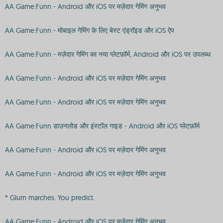
AA Game:Funn - Android और iOS पर मज़ेदार गेमिंग अनुभव
AA Game:Funn - मोबाइल गेमिंग के लिए बेस्ट एंड्रॉइड और iOS ऐप
AA Game:Funn - मज़ेदार गेमिंग का नया प्लेटफ़ॉर्म, Android और iOS पर उपलब्ध
AA Game:Funn - Android और iOS पर मज़ेदार गेमिंग अनुभव
AA Game:Funn - Android और iOS पर मज़ेदार गेमिंग अनुभव
AA Game:Funn डाउनलोड और इंस्टॉल गाइड - Android और iOS प्लेटफ़ॉर्म
AA Game:Funn - Android और iOS पर मज़ेदार गेमिंग अनुभव
AA Game:Funn - Android और iOS पर मज़ेदार गेमिंग अनुभव
* Glum marches. You predict.
AA Game:Funn - Android और iOS पर मज़ेदार गेमिंग अनुभव