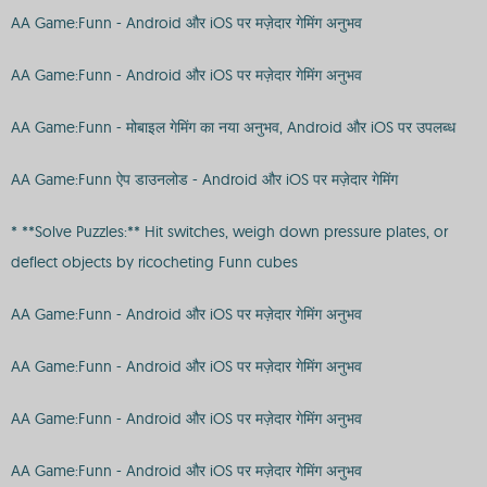
AA Game:Funn - Android और iOS पर मज़ेदार गेमिंग अनुभव
AA Game:Funn - Android और iOS पर मज़ेदार गेमिंग अनुभव
AA Game:Funn - मोबाइल गेमिंग का नया अनुभव, Android और iOS पर उपलब्ध
AA Game:Funn ऐप डाउनलोड - Android और iOS पर मज़ेदार गेमिंग
* **Solve Puzzles:** Hit switches, weigh down pressure plates, or
deflect objects by ricocheting Funn cubes
AA Game:Funn - Android और iOS पर मज़ेदार गेमिंग अनुभव
AA Game:Funn - Android और iOS पर मज़ेदार गेमिंग अनुभव
AA Game:Funn - Android और iOS पर मज़ेदार गेमिंग अनुभव
AA Game:Funn - Android और iOS पर मज़ेदार गेमिंग अनुभव