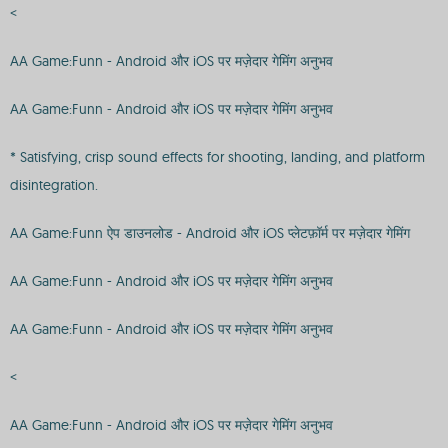
<
AA Game:Funn - Android और iOS पर मज़ेदार गेमिंग अनुभव
AA Game:Funn - Android और iOS पर मज़ेदार गेमिंग अनुभव
* Satisfying, crisp sound effects for shooting, landing, and platform
disintegration.
AA Game:Funn ऐप डाउनलोड - Android और iOS प्लेटफ़ॉर्म पर मज़ेदार गेमिंग
AA Game:Funn - Android और iOS पर मज़ेदार गेमिंग अनुभव
AA Game:Funn - Android और iOS पर मज़ेदार गेमिंग अनुभव
<
AA Game:Funn - Android और iOS पर मज़ेदार गेमिंग अनुभव