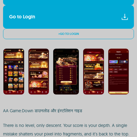
Go to Login
>GO TO LOGIN
AA Game:Down डाउनलोड और इंस्टॉलेशन गाइड
There is no level, only descent. Your score is your depth. A single
mistake shatters your pixel into fragments, and it’s back to the top.