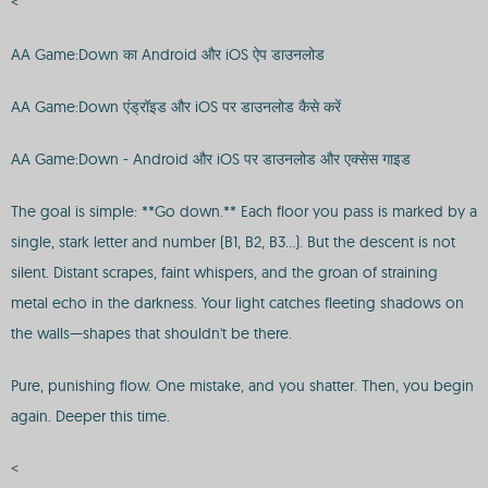
<
AA Game:Down का Android और iOS ऐप डाउनलोड
AA Game:Down एंड्रॉइड और iOS पर डाउनलोड कैसे करें
AA Game:Down - Android और iOS पर डाउनलोड और एक्सेस गाइड
The goal is simple: **Go down.** Each floor you pass is marked by a
single, stark letter and number (B1, B2, B3...). But the descent is not
silent. Distant scrapes, faint whispers, and the groan of straining
metal echo in the darkness. Your light catches fleeting shadows on
the walls—shapes that shouldn't be there.
Pure, punishing flow. One mistake, and you shatter. Then, you begin
again. Deeper this time.
<