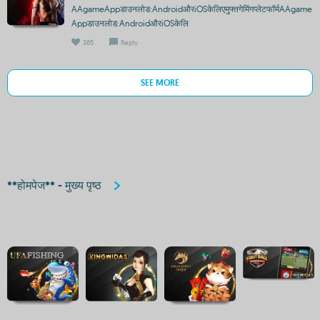
AAgameAppडाउनलोड:AndroidऔरiOSकेलिएमुफ्तगेमिंगप्लेटफॉर्मAAgame
Appडाउनलोड:AndroidऔरiOSकेलि
365
Reply
SEE MORE
**होमपेज** - मुख्य पृष्ठ