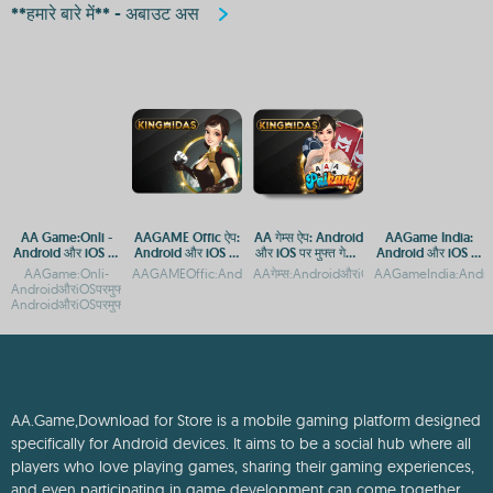
**हमारे बारे में** - अबाउट अस
AA Game:Onli -
AAGAME Offic ऐप:
AA गेम्स ऐप: Android
AAGame India:
Android और iOS पर
Android और iOS पर
और iOS पर मुफ्त गेमिंग
Android और iOS पर
डाउनलोड करें
डाउनलोड करें
का आनंद
डाउनलोड करें और ऐप
AAGame:Onli-
AAGAMEOffic:AndroidऔरiOSकेलिएऑफिशियलऐपडाउनलोडकरेंTheun
AAगेम्स:AndroidऔरiOSपरमुफ्तगेमिंगकाआनंदA
AAGameIndia:Androi
से जुड़ें
AndroidऔरiOSपरमुफ्तगेमिंगएपAAGame:Onli-
AndroidऔरiOSपरमुफ्तगेमिंगएपAAGame:Onl
AA.Game,Download for Store is a mobile gaming platform designed
specifically for Android devices. It aims to be a social hub where all