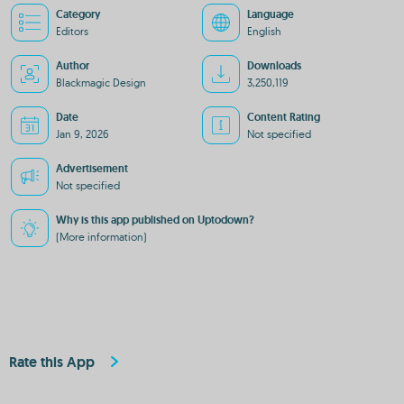
Category
Language
Editors
English
Author
Downloads
Blackmagic Design
3,250,119
Date
Content Rating
Jan 9, 2026
Not specified
Advertisement
Not specified
Why is this app published on Uptodown?
(More information)
Rate this App