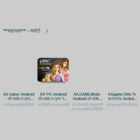
**सहायता** - सपोर्ट
AA Game: Android
AA गेम्स: Android
AA.GAME:Mobi -
AAgame Offic ऐप
और iOS पर मुफ्त
और iOS पर मुफ्त गेमिंग
Android और iOS के
डाउनलोड: Android
डाउनलोड और एक्सेस
ऐप्स का अनुभव
लिए ऐप डाउनलोड करें
और iOS प्लेटफ़ॉर्म पर
AAGameडाउनलोडकरें:AndroidऔरiOSकेलिएमुफ्तऐपएक्सेसAAGameडाउनलोडकरें:AndroidऔरiOS
AAगेम्सऐप:AndroidऔरiOSपरमुफ्तगेमिंगकAAगेम्सएंड्रॉइडऔरiOSपरमुफ्तमेंडा
AA.GAME:Mobiपरगेमिंगऐप्सडाउनलोडकरें-
AAgameOfficऐपडाउनलोड
गाइड
गेमिंग एक्सेस
AndroidऔरiOSकेलिएएक्सेसAA.GAME:Mobiपरग