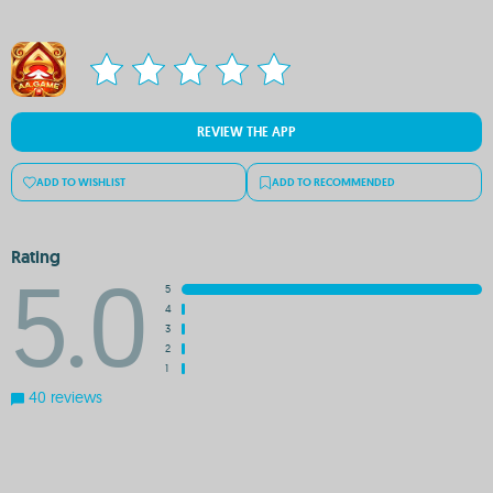
REVIEW THE APP
ADD TO WISHLIST
ADD TO RECOMMENDED
Rating
5.0
5
4
3
2
1
40 reviews