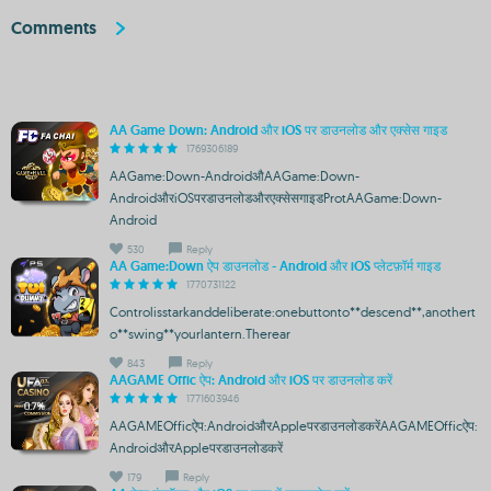
Comments
AA Game Down: Android और iOS पर डाउनलोड और एक्सेस गाइड
1769306189
AAGame:Down-AndroidऔAAGame:Down-
AndroidऔरiOSपरडाउनलोडऔरएक्सेसगाइडProtAAGame:Down-
Android
530
Reply
AA Game:Down ऐप डाउनलोड - Android और iOS प्लेटफ़ॉर्म गाइड
1770731122
Controlisstarkanddeliberate:onebuttonto**descend**,anothert
o**swing**yourlantern.Therear
843
Reply
AAGAME Offic ऐप: Android और iOS पर डाउनलोड करें
1771603946
AAGAMEOfficऐप:AndroidऔरAppleपरडाउनलोडकरेंAAGAMEOfficऐप:
AndroidऔरAppleपरडाउनलोडकरें
179
Reply