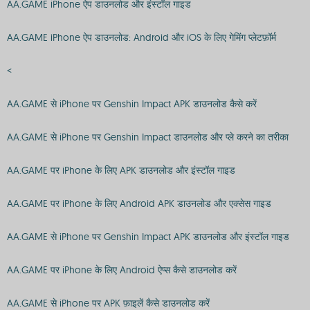
AA.GAME iPhone ऐप डाउनलोड और इंस्टॉल गाइड
AA.GAME iPhone ऐप डाउनलोड: Android और iOS के लिए गेमिंग प्लेटफ़ॉर्म
<
AA.GAME से iPhone पर Genshin Impact APK डाउनलोड कैसे करें
AA.GAME से iPhone पर Genshin Impact डाउनलोड और प्ले करने का तरीका
AA.GAME पर iPhone के लिए APK डाउनलोड और इंस्टॉल गाइड
AA.GAME पर iPhone के लिए Android APK डाउनलोड और एक्सेस गाइड
AA.GAME से iPhone पर Genshin Impact APK डाउनलोड और इंस्टॉल गाइड
AA.GAME पर iPhone के लिए Android ऐप्स कैसे डाउनलोड करें
AA.GAME से iPhone पर APK फ़ाइलें कैसे डाउनलोड करें