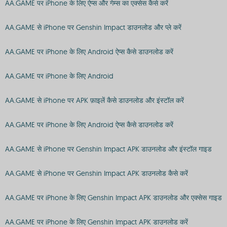
AA.GAME पर iPhone के लिए ऐप्स और गेम्स का एक्सेस कैसे करें
AA.GAME से iPhone पर Genshin Impact डाउनलोड और प्ले करें
AA.GAME पर iPhone के लिए Android ऐप्स कैसे डाउनलोड करें
AA.GAME पर iPhone के लिए Android
AA.GAME से iPhone पर APK फ़ाइलें कैसे डाउनलोड और इंस्टॉल करें
AA.GAME पर iPhone के लिए Android ऐप्स कैसे डाउनलोड करें
AA.GAME से iPhone पर Genshin Impact APK डाउनलोड और इंस्टॉल गाइड
AA.GAME से iPhone पर Genshin Impact APK डाउनलोड कैसे करें
AA.GAME पर iPhone के लिए Genshin Impact APK डाउनलोड और एक्सेस गाइड
AA.GAME पर iPhone के लिए Genshin Impact APK डाउनलोड करें