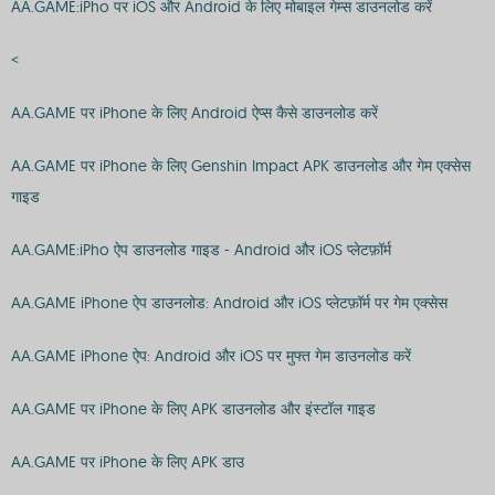
AA.GAME:iPho पर iOS और Android के लिए मोबाइल गेम्स डाउनलोड करें
<
AA.GAME पर iPhone के लिए Android ऐप्स कैसे डाउनलोड करें
AA.GAME पर iPhone के लिए Genshin Impact APK डाउनलोड और गेम एक्सेस
गाइड
AA.GAME:iPho ऐप डाउनलोड गाइड - Android और iOS प्लेटफ़ॉर्म
AA.GAME iPhone ऐप डाउनलोड: Android और iOS प्लेटफ़ॉर्म पर गेम एक्सेस
AA.GAME iPhone ऐप: Android और iOS पर मुफ्त गेम डाउनलोड करें
AA.GAME पर iPhone के लिए APK डाउनलोड और इंस्टॉल गाइड
AA.GAME पर iPhone के लिए APK डाउ