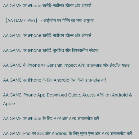
AA.GAME पर iPhone खरीदें: सर्वोत्तम डील्स और ऑफर्स
【AA.GAME:iPho】 - आईफोन पर गेमिंग का नया अनुभव
AA.GAME पर iPhone खरीदें: सर्वोत्तम डील्स और ऑफर्स
AA.GAME पर iPhone खरीदें: सुरक्षित और विश्वसनीय प्लेटफ
AA.GAME से iPhone पर Genshin Impact APK डाउनलोड और इंस्टॉल गाइड
AA.GAME पर iPhone के लिए Android ऐप्स कैसे डाउनलोड करें
AA.GAME iPhone App Download Guide: Access APK on Android &
Apple
AA.GAME पर iPhone के लिए APP और APK डाउनलोड करें
AA.GAME:iPho पर iOS और Android के लिए मुफ्त ऐप्स और APK डाउनलोड करें