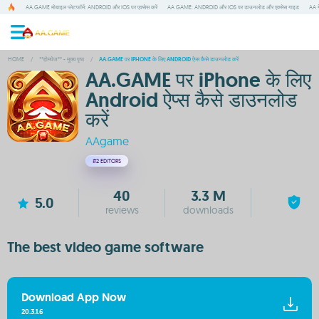
AA.GAME मोबाइल प्लेटफॉर्म: ANDROID और IOS पर एक्सेस करें
AA GAME: ANDROID और IOS पर डाउनलोड और एक्सेस गाइड
AA ग
HOME
/
**होमपेज** - मुख्य पृष्ठ
/
AA.GAME पर IPHONE के लिए ANDROID ऐप्स कैसे डाउनलोड करें
AA.GAME पर iPhone के लिए
Android ऐप्स कैसे डाउनलोड
करें
AAgame
#2
EDITORS
40
3.3 M
5.0
reviews
downloads
The best video game software
Download App Now
20.3.1.6