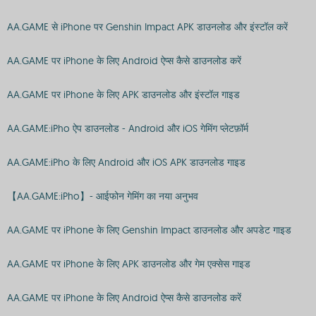
AA.GAME से iPhone पर Genshin Impact APK डाउनलोड और इंस्टॉल करें
AA.GAME पर iPhone के लिए Android ऐप्स कैसे डाउनलोड करें
AA.GAME पर iPhone के लिए APK डाउनलोड और इंस्टॉल गाइड
AA.GAME:iPho ऐप डाउनलोड - Android और iOS गेमिंग प्लेटफ़ॉर्म
AA.GAME:iPho के लिए Android और iOS APK डाउनलोड गाइड
【AA.GAME:iPho】- आईफोन गेमिंग का नया अनुभव
AA.GAME पर iPhone के लिए Genshin Impact डाउनलोड और अपडेट गाइड
AA.GAME पर iPhone के लिए APK डाउनलोड और गेम एक्सेस गाइड
AA.GAME पर iPhone के लिए Android ऐप्स कैसे डाउनलोड करें