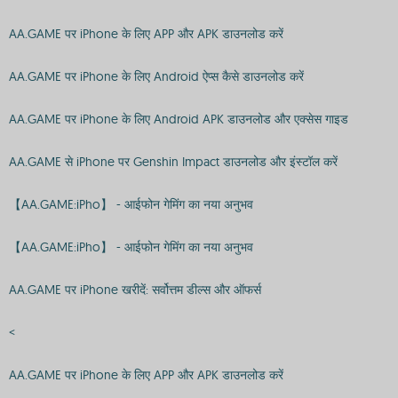
AA.GAME पर iPhone के लिए APP और APK डाउनलोड करें
AA.GAME पर iPhone के लिए Android ऐप्स कैसे डाउनलोड करें
AA.GAME पर iPhone के लिए Android APK डाउनलोड और एक्सेस गाइड
AA.GAME से iPhone पर Genshin Impact डाउनलोड और इंस्टॉल करें
【AA.GAME:iPho】 - आईफोन गेमिंग का नया अनुभव
【AA.GAME:iPho】 - आईफोन गेमिंग का नया अनुभव
AA.GAME पर iPhone खरीदें: सर्वोत्तम डील्स और ऑफर्स
<
AA.GAME पर iPhone के लिए APP और APK डाउनलोड करें