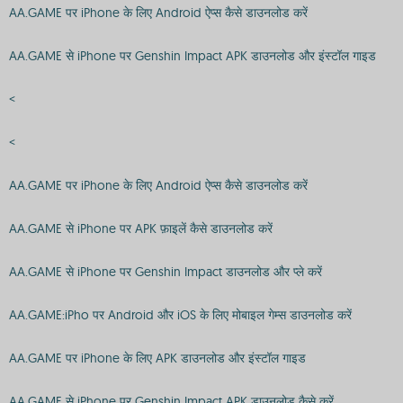
AA.GAME पर iPhone के लिए Android ऐप्स कैसे डाउनलोड करें
AA.GAME से iPhone पर Genshin Impact APK डाउनलोड और इंस्टॉल गाइड
<
<
AA.GAME पर iPhone के लिए Android ऐप्स कैसे डाउनलोड करें
AA.GAME से iPhone पर APK फ़ाइलें कैसे डाउनलोड करें
AA.GAME से iPhone पर Genshin Impact डाउनलोड और प्ले करें
AA.GAME:iPho पर Android और iOS के लिए मोबाइल गेम्स डाउनलोड करें
AA.GAME पर iPhone के लिए APK डाउनलोड और इंस्टॉल गाइड
AA.GAME से iPhone पर Genshin Impact APK डाउनलोड कैसे करें