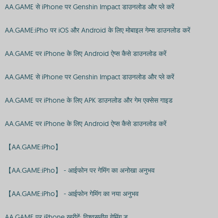
AA.GAME से iPhone पर Genshin Impact डाउनलोड और प्ले करें
AA.GAME:iPho पर iOS और Android के लिए मोबाइल गेम्स डाउनलोड करें
AA.GAME पर iPhone के लिए Android ऐप्स कैसे डाउनलोड करें
AA.GAME से iPhone पर Genshin Impact डाउनलोड और प्ले करें
AA.GAME पर iPhone के लिए APK डाउनलोड और गेम एक्सेस गाइड
AA.GAME पर iPhone के लिए Android ऐप्स कैसे डाउनलोड करें
【AA.GAME:iPho】
【AA.GAME:iPho】 - आईफोन पर गेमिंग का अनोखा अनुभव
【AA.GAME:iPho】 - आईफोन गेमिंग का नया अनुभव
AA.GAME पर iPhone खरीदें: विश्वसनीय गेमिंग ड