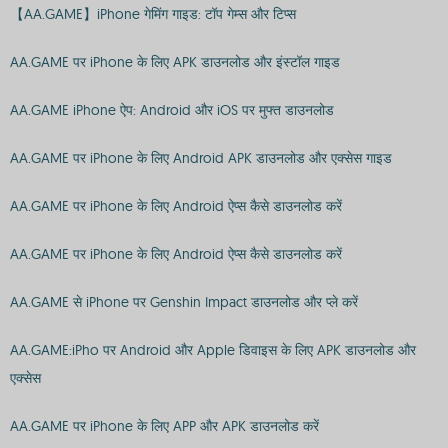
【AA.GAME】iPhone गेमिंग गाइड: टॉप गेम्स और टिप्स
AA.GAME पर iPhone के लिए APK डाउनलोड और इंस्टॉल गाइड
AA.GAME iPhone ऐप: Android और iOS पर मुफ्त डाउनलोड
AA.GAME पर iPhone के लिए Android APK डाउनलोड और एक्सेस गाइड
AA.GAME पर iPhone के लिए Android ऐप्स कैसे डाउनलोड करें
AA.GAME पर iPhone के लिए Android ऐप्स कैसे डाउनलोड करें
AA.GAME से iPhone पर Genshin Impact डाउनलोड और प्ले करें
AA.GAME:iPho पर Android और Apple डिवाइस के लिए APK डाउनलोड और
एक्सेस
AA.GAME पर iPhone के लिए APP और APK डाउनलोड करें