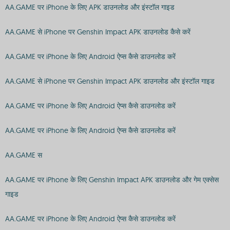
AA.GAME पर iPhone के लिए APK डाउनलोड और इंस्टॉल गाइड
AA.GAME से iPhone पर Genshin Impact APK डाउनलोड कैसे करें
AA.GAME पर iPhone के लिए Android ऐप्स कैसे डाउनलोड करें
AA.GAME से iPhone पर Genshin Impact APK डाउनलोड और इंस्टॉल गाइड
AA.GAME पर iPhone के लिए Android ऐप्स कैसे डाउनलोड करें
AA.GAME पर iPhone के लिए Android ऐप्स कैसे डाउनलोड करें
AA.GAME स
AA.GAME पर iPhone के लिए Genshin Impact APK डाउनलोड और गेम एक्सेस
गाइड
AA.GAME पर iPhone के लिए Android ऐप्स कैसे डाउनलोड करें