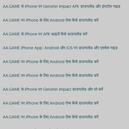
AA.GAME से iPhone पर Genshin Impact APK डाउनलोड और इंस्टॉल गाइड
AA.GAME पर iPhone के लिए Android ऐप्स कैसे डाउनलोड करें
AA.GAME से iPhone पर APK फ़ाइलें कैसे डाउनलोड करें
AA.GAME iPhone App: Android और iOS पर डाउनलोड और एक्सेस गाइड
AA.GAME पर iPhone के लिए Android ऐप्स कैसे डाउनलोड करें
AA.GAME पर iPhone के लिए Android ऐप्स कैसे डाउनलोड करें
AA.GAME से iPhone पर Genshin Impact डाउनलोड और प्ले करें
AA.GAME पर iPhone के लिए Android ऐप्स कैसे डाउनलोड करें
AA.GAME पर iPhone के लिए Android ऐप्स कैसे डाउनलोड करें