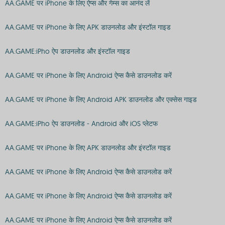
AA.GAME पर iPhone के लिए ऐप्स और गेम्स का आनंद लें
AA.GAME पर iPhone के लिए APK डाउनलोड और इंस्टॉल गाइड
AA.GAME:iPho ऐप डाउनलोड और इंस्टॉल गाइड
AA.GAME पर iPhone के लिए Android ऐप्स कैसे डाउनलोड करें
AA.GAME पर iPhone के लिए Android APK डाउनलोड और एक्सेस गाइड
AA.GAME:iPho ऐप डाउनलोड - Android और iOS प्लेटफ
AA.GAME पर iPhone के लिए APK डाउनलोड और इंस्टॉल गाइड
AA.GAME पर iPhone के लिए Android ऐप्स कैसे डाउनलोड करें
AA.GAME पर iPhone के लिए Android ऐप्स कैसे डाउनलोड करें
AA.GAME पर iPhone के लिए Android ऐप्स कैसे डाउनलोड करें