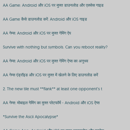
AA Game: Android और iOS पर मुफ्त डाउनलोड और एक्सेस गाइड
AA Game कैसे डाउनलोड करें: Android और iOS गाइड
AA गेम्स: Android और iOS पर मुफ्त गेमिंग ऐप
Survive with nothing but symbols. Can you reboot reality?
AA गेम्स: Android और iOS पर मुफ्त गेमिंग ऐप्स का अनुभव
AA गेम्स एंड्रॉइड और iOS पर मुफ्त में खेलने के लिए डाउनलोड करें
2. The new tile must **flank** at least one opponent’s t
AA गेम्स: मोबाइल गेमिंग का मुफ्त प्लेटफॉर्म - Android और iOS ऐप्स
*Survive the Ascii Apocalypse*