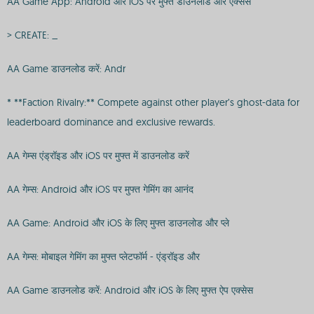
AA Game App: Android और iOS पर मुफ्त डाउनलोड और एक्सेस
> CREATE: _
AA Game डाउनलोड करें: Andr
* **Faction Rivalry:** Compete against other player’s ghost-data for
leaderboard dominance and exclusive rewards.
AA गेम्स एंड्रॉइड और iOS पर मुफ्त में डाउनलोड करें
AA गेम्स: Android और iOS पर मुफ्त गेमिंग का आनंद
AA Game: Android और iOS के लिए मुफ्त डाउनलोड और प्ले
AA गेम्स: मोबाइल गेमिंग का मुफ्त प्लेटफॉर्म - एंड्रॉइड और
AA Game डाउनलोड करें: Android और iOS के लिए मुफ्त ऐप एक्सेस