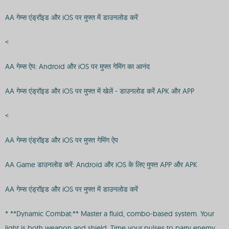
AA गेम्स एंड्रॉइड और iOS पर मुफ्त में डाउनलोड करें
<
AA गेम्स ऐप: Android और iOS पर मुफ्त गेमिंग का आनंद
AA गेम्स एंड्रॉइड और iOS पर मुफ्त में खेलें - डाउनलोड करें APK और APP
<
AA गेम्स एंड्रॉइड और iOS पर मुफ्त गेमिंग ऐप
AA Game डाउनलोड करें: Android और iOS के लिए मुफ्त APP और APK
AA गेम्स एंड्रॉइड और iOS पर मुफ्त में डाउनलोड करें
* **Dynamic Combat:** Master a fluid, combo-based system. Your
light is both weapon and shield. Time your pulses to parry enemy