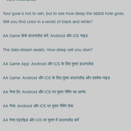
Your goal is not to win, but to see how deep the rabbit hole goes.
Will you find color in a world of black and white?
AA Game कैसे डाउनलोड करें: Android और iOS गाइड
The data-stream awaits. How deep will you dive?
AA Game App: Android और iOS के लिए मुफ्त डाउनलोड
AA Game: Android और iOS के लिए मुफ्त डाउनलोड और एक्सेस गाइड
AA गेम्स ऐप: Android और iOS पर मुफ्त गेमिंग का आनंद
AA गेम्स: Android और iOS पर मुफ्त गेमिंग ऐप्स
AA गेम्स एंड्रॉइड और iOS पर मुफ्त में डाउनलोड करें