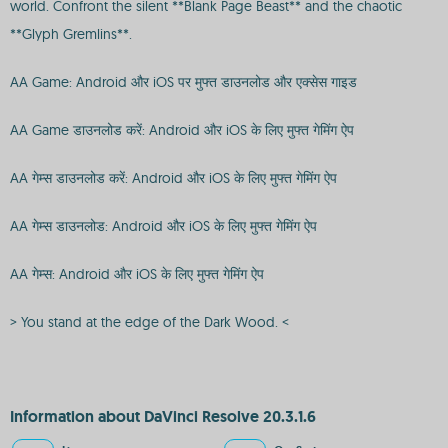
world. Confront the silent **Blank Page Beast** and the chaotic
**Glyph Gremlins**.
AA Game: Android और iOS पर मुफ्त डाउनलोड और एक्सेस गाइड
AA Game डाउनलोड करें: Android और iOS के लिए मुफ्त गेमिंग ऐप
AA गेम्स डाउनलोड करें: Android और iOS के लिए मुफ्त गेमिंग ऐप
AA गेम्स डाउनलोड: Android और iOS के लिए मुफ्त गेमिंग ऐप
AA गेम्स: Android और iOS के लिए मुफ्त गेमिंग ऐप
> You stand at the edge of the Dark Wood. <
Information about DaVinci Resolve 20.3.1.6