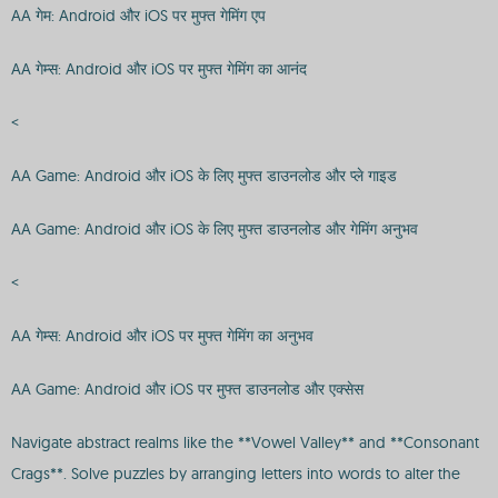
AA गेम: Android और iOS पर मुफ्त गेमिंग एप
AA गेम्स: Android और iOS पर मुफ्त गेमिंग का आनंद
<
AA Game: Android और iOS के लिए मुफ्त डाउनलोड और प्ले गाइड
AA Game: Android और iOS के लिए मुफ्त डाउनलोड और गेमिंग अनुभव
<
AA गेम्स: Android और iOS पर मुफ्त गेमिंग का अनुभव
AA Game: Android और iOS पर मुफ्त डाउनलोड और एक्सेस
Navigate abstract realms like the **Vowel Valley** and **Consonant
Crags**. Solve puzzles by arranging letters into words to alter the