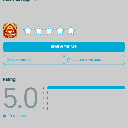
REVIEW THE APP
ADD TO WISHLIST
ADD TO RECOMMENDED
Rating
5.0
5
4
3
2
1
40 reviews