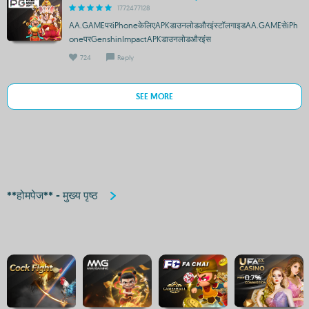
1772477128
AA.GAMEपरiPhoneकेलिएAPKडाउनलोडऔरइंस्टॉलगाइडAA.GAMEसेiPh
oneपरGenshinImpactAPKडाउनलोडऔरइंस
724
Reply
SEE MORE
**होमपेज** - मुख्य पृष्ठ