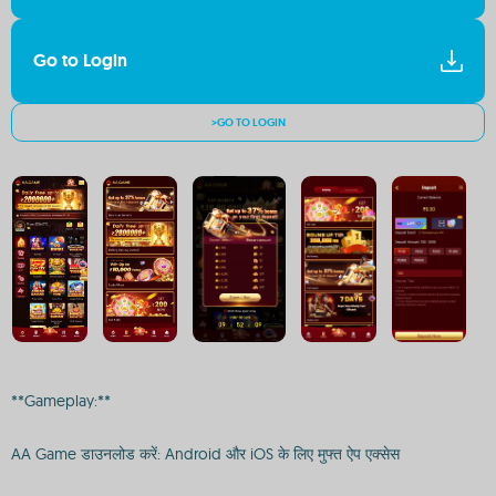
Go to Login
>GO TO LOGIN
**Gameplay:**
AA Game डाउनलोड करें: Android और iOS के लिए मुफ्त ऐप एक्सेस