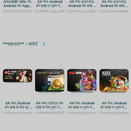
AAGAME Offic ऐप:
AA गेम्स: Android
AA गेम्स डाउनलोड:
AA गेम्स डाउनलोड:
Android और Apple
और iOS पर मुफ्त गेमिंग
Android और iOS के
Android और iOS के
पर मुफ्त डाउनलोड
का आनंद
लिए मुफ्त गेमिंग ऐप
लिए मुफ्त गेमिंग ऐप
AAGAMEOfficऐप:AndroidऔरiOSपरडाउनलोडकरेंAAGAMEOffic:AndroidऔरiOSकेलिएऐपड
AAगेम्सऐप:AndroidऔरiOSपरमुफ्तगेमिंगकाआनंदAAGame:Androidऔरi
AAगेम्स:AndroidऔरiOSपरमुफ्तगेमिंगकाआन
AAGameडाउनलोडकरें:And
**सहायता** - सपोर्ट
AA गेम्स: Android
AA गेम्स: एंड्रॉइड और
AA गेम्स: Android
AA गेम्स: Android
और iOS के लिए मुफ्त
iOS के लिए मुफ्त गेमिंग
और iOS पर मुफ्त गेमिंग
और iOS पर मुफ्त गेमिंग
गेमिंग ऐप्स
ऐप
का अनुभव
एप्स
AAGame:AndroidऔरiOSपरमुफ्तडाउनलोडऔरएक्सेसAAगेम्सकामोबाइलअनुभव:AndroidऔरiOSपरमु
AAगेम्सडाउनलोड:एंड्रॉइडऔरiOSपरमुफ्तगेमिंगएपAAगेम्सएंड्रॉइडऔरiOSपरमुफ
AAGameApp:AndroidऔरiOSपरमुफ्तडाउनलोडऔर
*Pressanykeytobegin