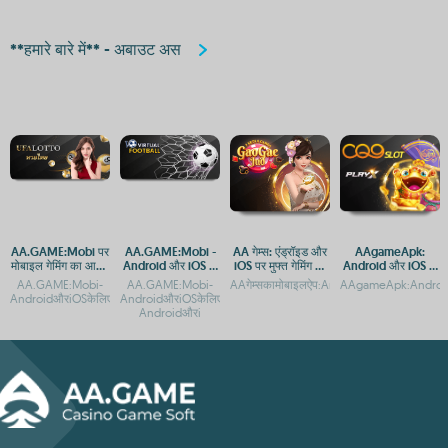
**हमारे बारे में** - अबाउट अस
AA.GAME:Mobi पर
AA.GAME:Mobi -
AA गेम्स: एंड्रॉइड और
AAgameApk:
मोबाइल गेमिंग का आनंद
Android और iOS के
iOS पर मुफ्त गेमिंग का
Android और iOS के
लें - Android और
लिए मोबाइल ऐप एक्सेस
आनंद
लिए बेस्ट गेमिंग ऐप
AA.GAME:Mobi-
AA.GAME:Mobi-
AAगेम्सकामोबाइलऐप:AndroidऔरiOSपरमुफ्तडाउन
AAgameApk:Androidऔ
iOS के लिए एक्सेस
गाइड
AndroidऔरiOSकेलिएआसानएक्सेसऔरAPKडाउनलोडAA.GAME:Mobiपरमोबाइलगेमिंगकाआनंदलें-
AndroidऔरiOSकेलिएआसानएक्सेसएपAA.GAME:Mobiपरमोबाइलगेमिंगकाआ
Androidऔरi