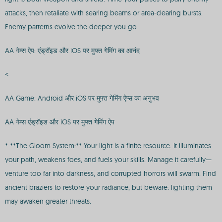
attacks, then retaliate with searing beams or area-clearing bursts.
Enemy patterns evolve the deeper you go.
AA गेम्स ऐप: एंड्रॉइड और iOS पर मुफ्त गेमिंग का आनंद
<
AA Game: Android और iOS पर मुफ्त गेमिंग ऐप्स का अनुभव
AA गेम्स एंड्रॉइड और iOS पर मुफ्त गेमिंग ऐप
* **The Gloom System:** Your light is a finite resource. It illuminates
your path, weakens foes, and fuels your skills. Manage it carefully—
venture too far into darkness, and corrupted horrors will swarm. Find
ancient braziers to restore your radiance, but beware: lighting them
may awaken greater threats.